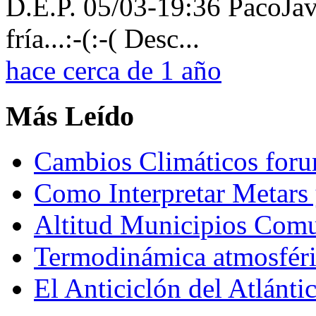
D.E.P. 05/03-19:36 PacoJavi
fría...:-(:-( Desc...
hace cerca de 1 año
Más Leído
Cambios Climáticos fo
Como Interpretar Metars 
Altitud Municipios Com
Termodinámica atmosfér
El Anticiclón del Atlánti