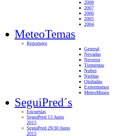
2008
2007
2006
2005
2004
MeteoTemas
Reportajes
General
Nevadas
Neveros
Tormentas
Nubes
Nieblas
Otoñadas
Extremismos
MeteoMuseo
SeguiPred´s
Encuestas
SeguiPred 13 Junio
2015
SeguiPred 29/30 Junio
2015