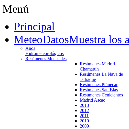
Menú
Principal
MeteoDatos
Muestra los 
Años
Hidrometeorológicos
Resúmenes Mensuales
Resúmenes Madrid
Chamartín
Resúmenes La Nava de
Jadraque
Resúmenes Piñuecar
Resúmenes San Blas
Resúmenes Cenicientos
Madrid Ascao
2013
2012
2011
2010
2009