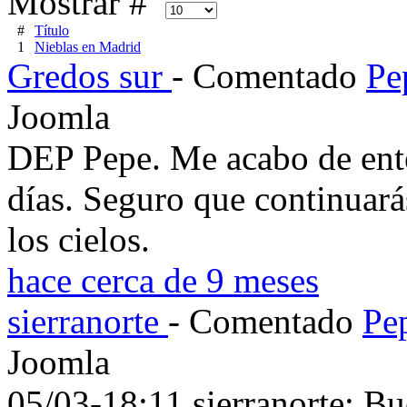
Mostrar #
#
Título
1
Nieblas en Madrid
Gredos sur
- Comentado
Pe
Joomla
DEP Pepe. Me acabo de enter
días. Seguro que continuará
los cielos.
hace cerca de 9 meses
sierranorte
- Comentado
Pe
Joomla
05/03-18:11 sierranorte: Bue