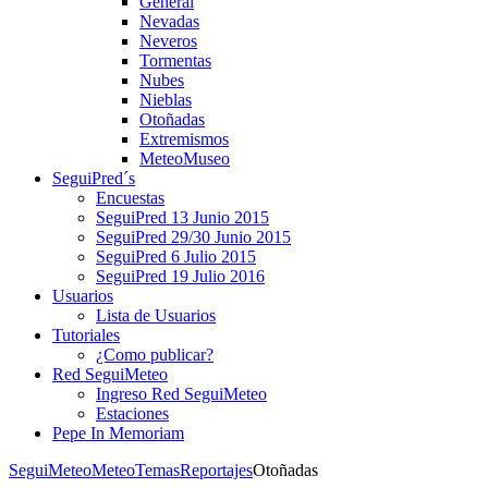
General
Nevadas
Neveros
Tormentas
Nubes
Nieblas
Otoñadas
Extremismos
MeteoMuseo
SeguiPred´s
Encuestas
SeguiPred 13 Junio 2015
SeguiPred 29/30 Junio 2015
SeguiPred 6 Julio 2015
SeguiPred 19 Julio 2016
Usuarios
Lista de Usuarios
Tutoriales
¿Como publicar?
Red SeguiMeteo
Ingreso Red SeguiMeteo
Estaciones
Pepe In Memoriam
SeguiMeteo
MeteoTemas
Reportajes
Otoñadas