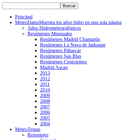
Principal
MeteoDatos
Muestra los años hidro en una sola página
Años Hidrometeorológicos
Resúmenes Mensuales
Resúmenes Madrid Chamartín
Resúmenes La Nava de Jadraque
Resúmenes Piñuecar
Resúmenes San Blas
Resúmenes Cenicientos
Madrid Ascao
2013
2012
2011
2010
2009
2008
2007
2006
2005
2004
MeteoTemas
Reportajes