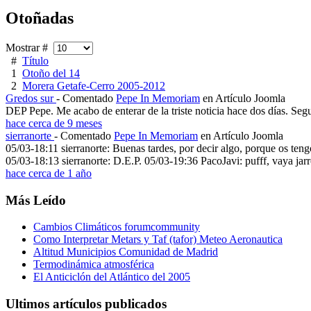
Otoñadas
Mostrar #
#
Título
1
Otoño del 14
2
Morera Getafe-Cerro 2005-2012
Gredos sur
- Comentado
Pepe In Memoriam
en Artículo Joomla
DEP Pepe. Me acabo de enterar de la triste noticia hace dos días. Segu
hace cerca de 9 meses
sierranorte
- Comentado
Pepe In Memoriam
en Artículo Joomla
05/03-18:11 sierranorte: Buenas tardes, por decir algo, porque os ten
05/03-18:13 sierranorte: D.E.P. 05/03-19:36 PacoJavi: pufff, vaya jarro 
hace cerca de 1 año
Más Leído
Cambios Climáticos forumcommunity
Como Interpretar Metars y Taf (tafor) Meteo Aeronautica
Altitud Municipios Comunidad de Madrid
Termodinámica atmosférica
El Anticiclón del Atlántico del 2005
Ultimos artículos publicados