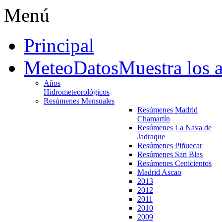
Menú
Principal
MeteoDatos
Muestra los 
Años
Hidrometeorológicos
Resúmenes Mensuales
Resúmenes Madrid
Chamartín
Resúmenes La Nava de
Jadraque
Resúmenes Piñuecar
Resúmenes San Blas
Resúmenes Cenicientos
Madrid Ascao
2013
2012
2011
2010
2009