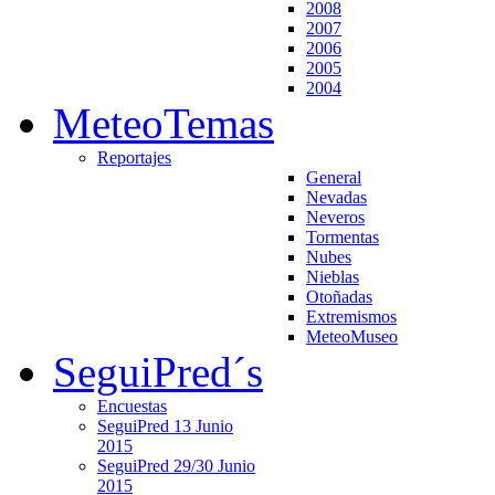
2008
2007
2006
2005
2004
MeteoTemas
Reportajes
General
Nevadas
Neveros
Tormentas
Nubes
Nieblas
Otoñadas
Extremismos
MeteoMuseo
SeguiPred´s
Encuestas
SeguiPred 13 Junio
2015
SeguiPred 29/30 Junio
2015