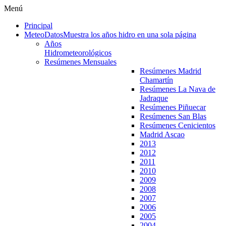
Menú
Principal
MeteoDatos
Muestra los años hidro en una sola página
Años
Hidrometeorológicos
Resúmenes Mensuales
Resúmenes Madrid
Chamartín
Resúmenes La Nava de
Jadraque
Resúmenes Piñuecar
Resúmenes San Blas
Resúmenes Cenicientos
Madrid Ascao
2013
2012
2011
2010
2009
2008
2007
2006
2005
2004