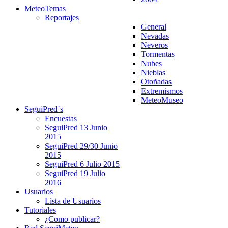
MeteoTemas
Reportajes
General
Nevadas
Neveros
Tormentas
Nubes
Nieblas
Otoñadas
Extremismos
MeteoMuseo
SeguiPred´s
Encuestas
SeguiPred 13 Junio
2015
SeguiPred 29/30 Junio
2015
SeguiPred 6 Julio 2015
SeguiPred 19 Julio
2016
Usuarios
Lista de Usuarios
Tutoriales
¿Como publicar?