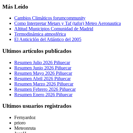
Más Leído
Cambios Climáticos forumcommunity
Como Interpretar Metars y Taf (tafor) Meteo Aeronautica
Altitud Municipios Comunidad de Madrid
Termodinámica atmosférica
El Anticiclón del Atlántico del 2005
Ultimos artículos publicados
Resumen Julio 2026 Piñuecar
Resumen Junio 2026 Piñuecar
Resumen Mayo 2026 Piñuecar
Resumen Abril 2026 Piñuecar
Resumen Marzo 2026 Piñuecar
Resumen Febrero 2026 Piñuecar
Resumen Enero 2026 Piñuecar
Ultimos usuarios registrados
Fernyardoz
prioro
Meteonruta