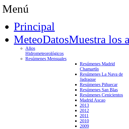
Menú
Principal
MeteoDatos
Muestra los 
Años
Hidrometeorológicos
Resúmenes Mensuales
Resúmenes Madrid
Chamartín
Resúmenes La Nava de
Jadraque
Resúmenes Piñuecar
Resúmenes San Blas
Resúmenes Cenicientos
Madrid Ascao
2013
2012
2011
2010
2009