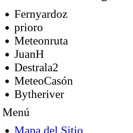
Fernyardoz
prioro
Meteonruta
JuanH
Destrala2
MeteoCasón
Bytheriver
Menú
Mapa del Sitio