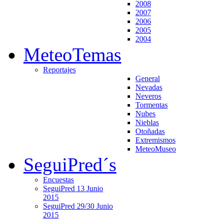
2008
2007
2006
2005
2004
MeteoTemas
Reportajes
General
Nevadas
Neveros
Tormentas
Nubes
Nieblas
Otoñadas
Extremismos
MeteoMuseo
SeguiPred´s
Encuestas
SeguiPred 13 Junio
2015
SeguiPred 29/30 Junio
2015