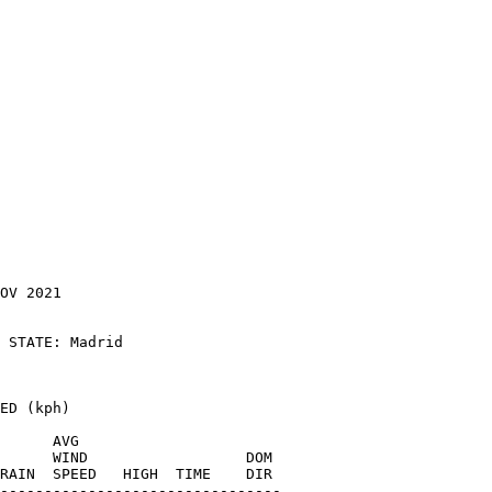
OV 2021
 STATE: Madrid              
ED (kph)
      AVG
      WIND                  DOM
RAIN  SPEED   HIGH  TIME    DIR
--------------------------------