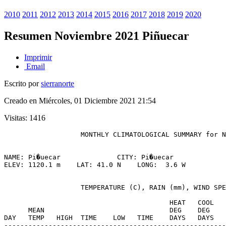
2010
2011
2012
2013
2014
2015
2016
2017
2018
2019
2020
Resumen Noviembre 2021 Piñuecar
Imprimir
Email
Escrito por
sierranorte
Creado en Miércoles, 01 Diciembre 2021 21:54
Visitas: 1416
                   MONTHLY CLIMATOLOGICAL SUMMARY for N
NAME: Pi�uecar              CITY: Pi�uecar             
ELEV: 1120.1 m    LAT: 41.0 N    LONG:  3.6 W
                   TEMPERATURE (C), RAIN (mm), WIND SPE
                                         HEAT   COOL   
      MEAN                               DEG    DEG    
DAY   TEMP   HIGH  TIME    LOW   TIME    DAYS   DAYS   
-------------------------------------------------------