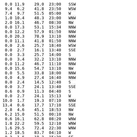
  0.0 11.9    29.0  23:00   SSW
  9.4  6.2    41.8  23:50   WSW
  7.4  9.7    51.5  05:00   W
  1.0 10.4    48.3  23:00   WNW
  2.0 16.1    46.7  08:30   NW
  0.0 17.3    53.1  15:34   NNW
  0.0 12.2    57.9  01:50   NNW
  0.0 20.3    78.9  13:10   NNW
  0.0 11.1    41.8  01:50   NNW
  0.0  2.6    25.7  18:40   WSW
  0.0  2.7    16.1  13:40   SSE
  0.0  3.3    25.7  14:00   S
  0.0  3.4    32.2  13:10   NNW
  0.0 11.2    46.7  11:10   NNW
  0.0 15.6    54.7  13:10   NW
  0.0  5.5    33.8  18:00   NNW
  0.0  4.9    27.4  16:40   NNW
  0.0  2.4    14.5  12:40   S
  0.0  3.7    24.1  13:40   SSE
  0.6  0.9    11.3  04:40   S
  0.0  2.7    24.1  15:13   W
 10.0  1.7    19.3  07:10   NNW
 13.4  0.6    17.7  17:10   SSE
  2.8  4.6    45.1  18:53   NW
  6.2 15.0    51.5  00:10   NW
  0.6 16.1    62.8  08:20   WNW
  1.8 22.2    59.5  12:10   WNW
  1.6 29.5    72.4  22:30   WNW
  1.2 18.5    83.7  04:10   W