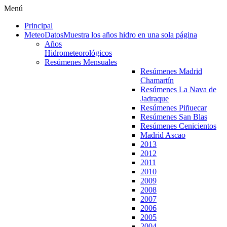
Menú
Principal
MeteoDatos
Muestra los años hidro en una sola página
Años
Hidrometeorológicos
Resúmenes Mensuales
Resúmenes Madrid
Chamartín
Resúmenes La Nava de
Jadraque
Resúmenes Piñuecar
Resúmenes San Blas
Resúmenes Cenicientos
Madrid Ascao
2013
2012
2011
2010
2009
2008
2007
2006
2005
2004