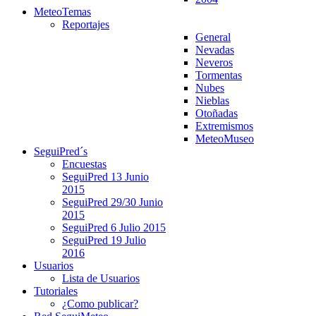
MeteoTemas
Reportajes
General
Nevadas
Neveros
Tormentas
Nubes
Nieblas
Otoñadas
Extremismos
MeteoMuseo
SeguiPred´s
Encuestas
SeguiPred 13 Junio
2015
SeguiPred 29/30 Junio
2015
SeguiPred 6 Julio 2015
SeguiPred 19 Julio
2016
Usuarios
Lista de Usuarios
Tutoriales
¿Como publicar?