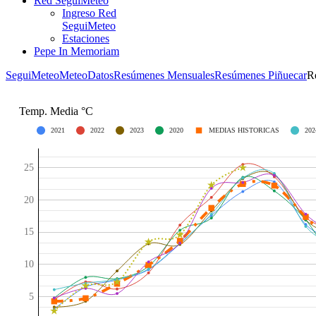
Red SeguiMeteo
Ingreso Red
SeguiMeteo
Estaciones
Pepe In Memoriam
SeguiMeteo
MeteoDatos
Resúmenes Mensuales
Resúmenes Piñuecar
R