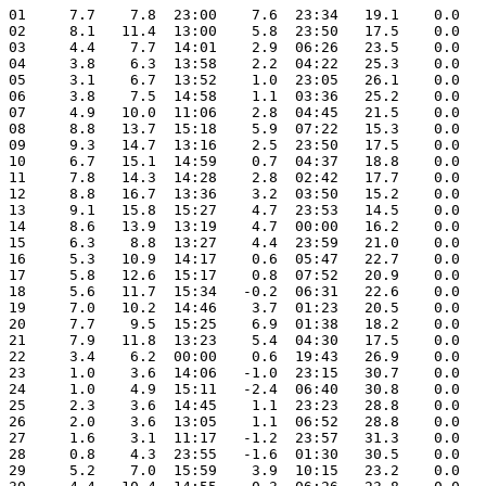
01     7.7    7.8  23:00    7.6  23:34   19.1    0.0   
02     8.1   11.4  13:00    5.8  23:50   17.5    0.0   
03     4.4    7.7  14:01    2.9  06:26   23.5    0.0   
04     3.8    6.3  13:58    2.2  04:22   25.3    0.0   
05     3.1    6.7  13:52    1.0  23:05   26.1    0.0   
06     3.8    7.5  14:58    1.1  03:36   25.2    0.0   
07     4.9   10.0  11:06    2.8  04:45   21.5    0.0   
08     8.8   13.7  15:18    5.9  07:22   15.3    0.0   
09     9.3   14.7  13:16    2.5  23:50   17.5    0.0   
10     6.7   15.1  14:59    0.7  04:37   18.8    0.0   
11     7.8   14.3  14:28    2.8  02:42   17.7    0.0   
12     8.8   16.7  13:36    3.2  03:50   15.2    0.0   
13     9.1   15.8  15:27    4.7  23:53   14.5    0.0   
14     8.6   13.9  13:19    4.7  00:00   16.2    0.0   
15     6.3    8.8  13:27    4.4  23:59   21.0    0.0   
16     5.3   10.9  14:17    0.6  05:47   22.7    0.0   
17     5.8   12.6  15:17    0.8  07:52   20.9    0.0   
18     5.6   11.7  15:34   -0.2  06:31   22.6    0.0   
19     7.0   10.2  14:46    3.7  01:23   20.5    0.0   
20     7.7    9.5  15:25    6.9  01:38   18.2    0.0   
21     7.9   11.8  13:23    5.4  04:30   17.5    0.0   
22     3.4    6.2  00:00    0.6  19:43   26.9    0.0   
23     1.0    3.6  14:06   -1.0  23:15   30.7    0.0   
24     1.0    4.9  15:11   -2.4  06:40   30.8    0.0   
25     2.3    3.6  14:45    1.1  23:23   28.8    0.0   
26     2.0    3.6  13:05    1.1  06:52   28.8    0.0   
27     1.6    3.1  11:17   -1.2  23:57   31.3    0.0   
28     0.8    4.3  23:55   -1.6  01:30   30.5    0.0   
29     5.2    7.0  15:59    3.9  10:15   23.2    0.0   